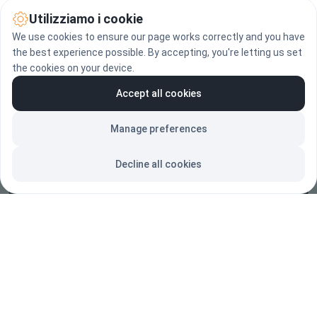
Utilizziamo i cookie
Atelier Via Mira, 4/10 - 16129 Genova
We use cookies to ensure our page works correctly and you have
the best experience possible. By accepting, you're letting us set
the cookies on your device.
Accept all cookies
Manage preferences
Decline all cookies
Portfolio
Home
FAQ
Chi Sono
Diritto d'autore
Contattami